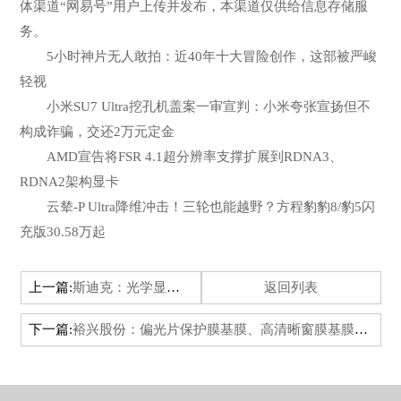
体渠道“网易号”用户上传并发布，本渠道仅供给信息存储服
务。
5小时神片无人敢拍：近40年十大冒险创作，这部被严峻
轻视
小米SU7 Ultra挖孔机盖案一审宣判：小米夸张宣扬但不
构成诈骗，交还2万元定金
AMD宣告将FSR 4.1超分辨率支撑扩展到RDNA3、
RDNA2架构显卡
云辇-P Ultra降维冲击！三轮也能越野？方程豹豹8/豹5闪
充版30.58万起
上一篇:
斯迪克：光学显现资料、MLCC离型膜、高端光学级PET基膜等均为公司要点布局范畴
返回列表
下一篇:
裕兴股份：偏光片保护膜基膜、高清晰窗膜基膜、抗静电预涂聚酯薄膜等项目现在在扩试验证阶段