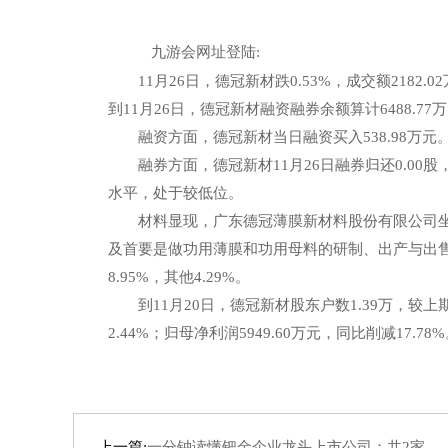
九游会网址登陆:
11月26日，德冠新材跌0.53%，成交额2182.0
到11月26日，德冠新材融资融券余额算计6488.77
融资方面，德冠新材当日融资买入538.98万元。当
融券方面，德冠新材11月26日融券归还0.00股，融
水平，处于较低位。
材料显现，广东德冠薄膜新材料股份有限公司坐落广东
及首要是做功用薄膜和功用母料的研制、出产与出售,
8.95%，其他4.29%。
到11月20日，德冠新材股东户数1.39万，较上期添加
2.44%；归母净利润5949.60万元，同比削减17.78
上一篇:
一分钟读懂钯金企业龙头上市公司：共2家！（20251127）