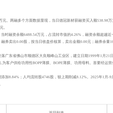
2万元。两融多个方面数据显现，当日德冠新材获融资买入额538.98万元
万元。
时融资余额6488.54万元，占流转市值的4.26%，融资余额超越
券卖出0.00股，按当日收盘价核算，卖出金额0.00元；融券余量100.
省佛山市顺德区大良顺峰山工业区，建立日期1999年1月21日，上
为客户供给功用性BOPP薄膜、BOPE薄膜、功用母料。首要经运营务
8.84%；人均流转股4746股，较上期削减8.12%。2025年1月
%。
返回列表