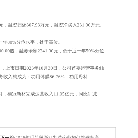
，融资归还307.93万元，融资净买入231.06万元。
近一年80%分位水平，处于高位。
00股，融券余额2241.00元，低于近一年50%分位
市日期2023年10月30日，公司首要运营事务触
收入构成为：功用薄膜86.76%，功用母料
-9月，德冠新材完成运营收入11.05亿元，同比削减
下一篇:
2026年现阶段浙江制造企业如何挑选超高的性价比的全自动贴袋机服务商？