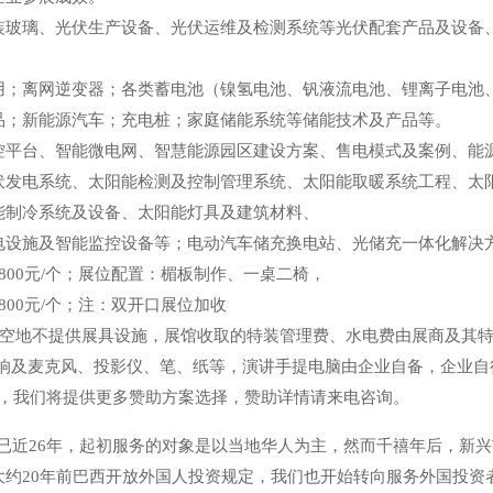
璃、光伏生产设备、光伏运维及检测系统等光伏配套产品及设备、
离网逆变器；各类蓄电池（镍氢电池、钒液流电池、锂离子电池、
品；新能源汽车；充电桩；家庭储能系统等储能技术及产品等。
台、智能微电网、智慧能源园区建设方案、售电模式及案例、能源
电系统、太阳能检测及控制管理系统、太阳能取暖系统工程、太阳
制冷系统及设备、太阳能灯具及建筑材料、
设施及智能监控设备等；电动汽车储充换电站、光储充一体化解决
1800元/个；展位配置：楣板制作、一桌二椅，
2800元/个；注：双开口展位加收
特装空地不提供展具设施，展馆收取的特装管理费、水电费由展商及其
响及麦克风、投影仪、笔、纸等，演讲手提电脑由企业自备，企业自
战略，我们将提供更多赞助方案选择，赞助详情请来电咨询。
已近26年，起初服务的对象是以当地华人为主，然而千禧年后，新兴
大约20年前巴西开放外国人投资规定，我们也开始转向服务外国投资