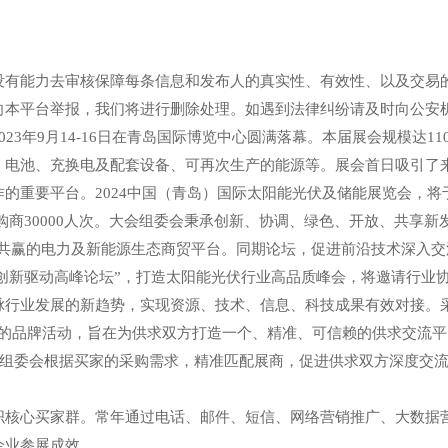
能力去审核保障每条信息和发布人的真实性、有效性、以及交易的
向本平台举报，我们将进行删除处理。如遇到法律纠纷请及时向公安
年9月14-16日在青岛国际博览中心圆满落幕。本届展会规模达11
、电池、充换电及配套设备、可再次生产的能源等。展会首日吸引了
重要平台。2024中国（青岛）国际太阳能光伏及储能展览会，将于20
外采购商30000人次。大会组委会秉承创新、协调、绿色、开放、共
共创共赢的电力及新能源生态商贸平台。同期论坛，促进前沿技术深入交
标创新驱动高峰论坛”，打造太阳能光伏行业高品质峰会，将邀请行业
脉行业发展的新趋势，实现资源、技术、信息、科技成果有效对接。
品牌活动，旨在为供求双方打造一个、精准、可信赖的供求交流平
。组委会根据买家的采购需求，精准匹配展商，促进供求双方深度交
心买家群。常年通过电话、邮件、短信、网络营销推广、大数据营
企业参展成效。