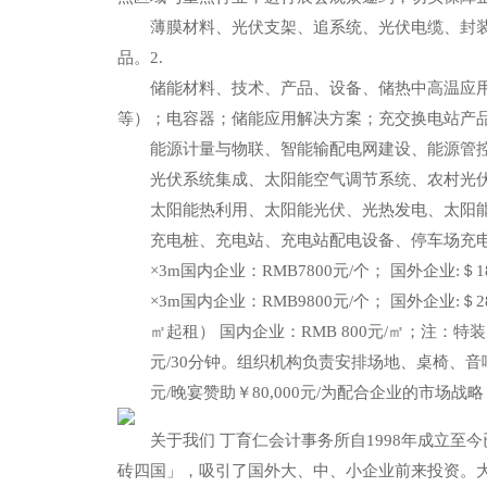
薄膜材料、光伏支架、追系统、光伏电缆、封装玻
品。2.
储能材料、技术、产品、设备、储热中高温应用；
等）；电容器；储能应用解决方案；充交换电站产
能源计量与物联、智能输配电网建设、能源管控平
光伏系统集成、太阳能空气调节系统、农村光伏发
太阳能热利用、太阳能光伏、光热发电、太阳能
充电桩、充电站、充电站配电设备、停车场充电
×3m国内企业：RMB7800元/个； 国外企业:＄
×3m国内企业：RMB9800元/个； 国外企业:＄
㎡起租） 国内企业：RMB 800元/㎡；注：
元/30分钟。组织机构负责安排场地、桌椅、音
元/晚宴赞助￥80,000元/为配合企业的市场
关于我们 丁育仁会计事务所自1998年成立至今
砖四国」，吸引了国外大、中、小企业前来投资。