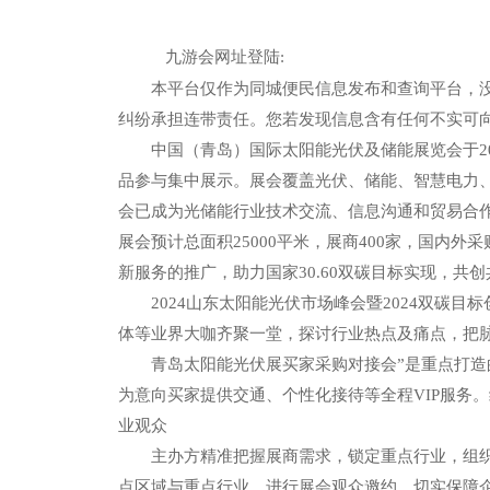
九游会网址登陆:
本平台仅作为同城便民信息发布和查询平台，没有
纠纷承担连带责任。您若发现信息含有任何不实可
中国（青岛）国际太阳能光伏及储能展览会于2023
品参与集中展示。展会覆盖光伏、储能、智慧电力
会已成为光储能行业技术交流、信息沟通和贸易合作的
展会预计总面积25000平米，展商400家，国内
新服务的推广，助力国家30.60双碳目标实现，
2024山东太阳能光伏市场峰会暨2024双碳目
体等业界大咖齐聚一堂，探讨行业热点及痛点，把
青岛太阳能光伏展买家采购对接会”是重点打造的
为意向买家提供交通、个性化接待等全程VIP服务
业观众
主办方精准把握展商需求，锁定重点行业，组织核
点区域与重点行业，进行展会观众邀约，切实保障