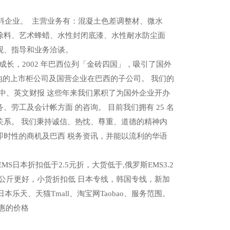
料企业。 主营业务有：混凝土色差调整材、微水
涂料、艺术蜂蜡、水性封闭底漆、水性耐水防尘面
观、指导和业务洽谈。
长，2002 年巴西位列「金砖四国」，吸引了国外
地的上市柜公司及国营企业在巴西的子公司。 我们的
可提供中、英文财报 这些年来我们累积了为国外企业开办
工及会计帐方面 的咨询。 目前我们拥有 25 名
系。 我们秉持诚信、热忱、尊重、道德的精神内
时性的商机及巴西 税务资讯，并能以流利的华语
S日本折扣低于2.5元折，大货低于,俄罗斯EMS3.2
格21公斤更好，小货折扣低 日本专线，韩国专线，新加
日本乐天、天猫Tmall、淘宝网Taobao、服务范围。
惠的价格