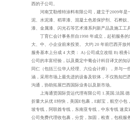
西的子公司。
河南艾勒维特涂料有限公司，建立于2009年是
泥、水泥漆、稻草漆、混凝土色差保护剂、石桦奴
漆、金属漆、闪光石等艺术漆系列新产品及施工工
丁育仁会计事务所自1998 年成立，起初服务的
大、中、小企业前来投资。 大约 20 年前巴西
服务基本上分成 4 大类： A) 公司成立改组 B)
公司的丰富经验，以及奠定中葡会计科目译文的知识
同仁（包括三位华人经理、六位会计师），并与一
涵，采用市场上最先进的设备及软体，不仅熟知巴
沟通，协助拓展巴西国际业务以及新市场。
上海通贤国际货运代理有限公司 1.英国.法国.德国.
折量大从优 E特快，美国E包裹，E邮宝，航空小包，
坡专线，阿联酋专线，东南亚专线，中东专线 速卖通AliE
公司免费代理收包裹，分货，加固，检查，包税服