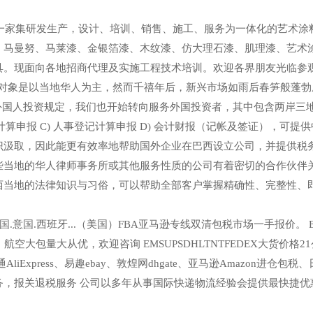
一家集研发生产，设计、培训、销售、施工、服务为一体化的艺术涂
、马曼努、马莱漆、金银箔漆、木纹漆、仿大理石漆、肌理漆、艺术
具。现面向各地招商代理及实施工程技术培训。欢迎各界朋友光临参
对象是以当地华人为主，然而千禧年后，新兴市场如雨后春笋般蓬勃成
开放外国人投资规定，我们也开始转向服务外国投资者，其中包含两岸三
 税务计算申报 C) 人事登记计算申报 D) 会计财报（记帐及签证），
汲取，因此能更有效率地帮助国外企业在巴西设立公司，并提供税务、劳
些当地的华人律师事务所或其他服务性质的公司有着密切的合作伙伴关
西当地的法律知识与习俗，可以帮助全部客户掌握精确性、完整性、即
意国.西班牙...（美国）FBA亚马逊专线双清包税市场一手报价。 EM
航空大包量大从优，欢迎咨询 EMSUPSDHLTNTFEDEX大货价
xpress、易趣ebay、敦煌网dhgate、亚马逊Amazon进仓包税、
务，报关退税服务 公司以多年从事国际快递物流经验会提供最快捷优