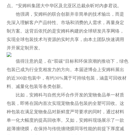
点。”安姆科集团大中华区及北亚区总裁佘昕对内参君说。
他强调，安姆科的联合创新并非简单的技术输出，而是
先深入理解客户产品特性、市场和消费的人需求，再量身定
制方案。这背后依托的是安姆科构建的全球研发共享网络，
实现全球包装技术与资源的实时共享，由本土团队快速调用
并开展定制开发。
值得注意的是，在“双碳”目标和环保浪潮的推动下，绿色
包装已成为行业竞相发力的方向。本届进博会上安姆科展出
的近300款包装中，有约30%属于可持续包装，涵盖可回收材
料、减量化包装等各类创新。
比如，安姆科与自然光环合作开发的宠物食品单一材质
包装，即将在国内首次实现宠物食品包装的全塑可回收。这
种包装在满足宠物食品对新鲜度严苛要求的同时，通过材料
单一化大幅度的提高回收率。又如，安姆科现场展示了一款
超薄缠绕膜，在保持与传统缠绕膜同等性能的前提下厚度减