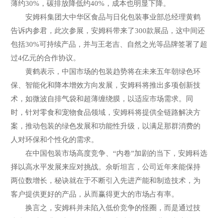
薄约30%，碳排放降低约40%，成本也明显下降。
安姆科集团大中华区食品与日化包装事业部总经理黄鹤
告诉内参君，此次参展，安姆科带来了300款展品，这中间还
包括30%可持续产品，并与王老吉、自然之光等品牌签署了超
过4亿元的合作协议。
黄鹤表示，中国市场的包装趋势将在未来五年朝绿色环
保、智能化和降本增效方向发展，安姆科将推出多项创新技
术，如微波自排气袋和超薄缠绕膜，以适应市场需求。同
时，针对零食和宠物食品领域，安姆科将提供全链路解决方
案，推动包装的绿色发展和功能性升级，以满足那群消费的
人对环保和个性化的需求。
在中国包装市场高度竞争、“内卷”加剧的当下，安姆科选
择以高水平发展来应对挑战。佘昕坦言，公司近年来能保持
两位数增长，秘诀就在于不断引入先进产能和制造技术，为
客户提供更好的产品，从而赢得更大的市场占有率。
换言之，安姆科并未陷入低价竞争的怪圈，而是通过技