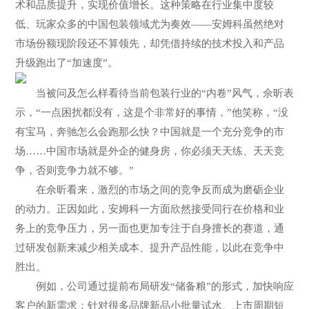
术和品质提升，实现价值增长。这种策略在行业集中度较
低、玩家众多的中国包装领域尤为奏效——安姆科虽然绝对
市场份额现阶段还不算领先，却凭借持续的技术投入和产品
升级跑出了“加速度”。
当被问及怎么样看待当前包装行业的“内卷”风气，佘昕表
示，“一点困扰都没有，这是个非常好的事情，”他笑称，“没
有宝马，奔驰怎么会跑那么快？中国就是一个充分竞争的市
场……中国市场就是外企的健身房，你必须天天练、天天竞
争，否则竞争力就不够。”
在佘昕看来，激烈的市场之间的竞争反而成为磨砺企业
的动力。正因如此，安姆科一方面欣然接受同行在价格和业
务上的竞争压力，另一面也更加专注于自身擅长的赛道，通
过研发创新来减少相关成本、提升产品性能，以此在竞争中
胜出。
例如，公司通过提前布局研发“储备粮”的形式，加快响应
客户的新需求：针对很多品牌新品小批量试水、上市周期短