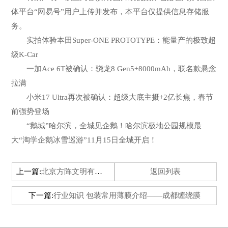
体平台“网易号”用户上传并发布，本平台仅提供信息存储服
务。
实拍体验本田Super-ONE PROTOTYPE：能量产的极致超
级K-Car
一加Ace 6T被确认：骁龙8 Gen5+8000mAh，联名款悬念
拉满
小米17 Ultra再次被确认：超级大底主摄+2亿长焦，春节
前强势登场
“鹅城”哈尔滨，全城见企鹅！哈尔滨极地公园规模最
大“淘学企鹅冰雪巡游”11月15日全城开启！
上一篇:
北京方阵文明有限公司的个人主页
返回列表
下一篇:
行业知识 包装常用薄膜介绍——成都缠绕膜