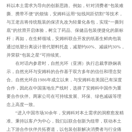
科以本土需求为导向的创新思路。例如，针对消费者“包装难
撕、携带不便”的烦恼，安姆科运用“短线间距切割”等技术，
与王老吉将传统瓶装的保济丸改为轻量化条包，实现“一撕到
底”的丝滑开启体验，树立了药品、保健品包装便捷化的新标
杆；再如，在生鲜领域，安姆科联合开发的纸基生鲜肉包装
通过纸塑分离设计替代塑料托盘，减塑约60%、减碳约30%，
并荣获“包装之星”可持续奖。
在对话内参君时，自然光环（亚洲）执行总裁李静娴表
示，自然光环与安姆科的合作基于双方多年的信任和理念契
合。自然光环自1986年成立以来，与安姆科在美国已有深度
合作，因此在中国落地生产线时，选择了安姆科中国作为重
要合作伙伴。两家公司在可持续发展、环保、绿色减碳等理
念上高度一致。
“进入中国市场30余年，安姆科对本土需求的洞察愈发精
准。秉持以客户为中心，我们以联合创新为纽带，联动本土
上下游合作伙伴共拓赛道，以包装创新解决消费者与行业痛