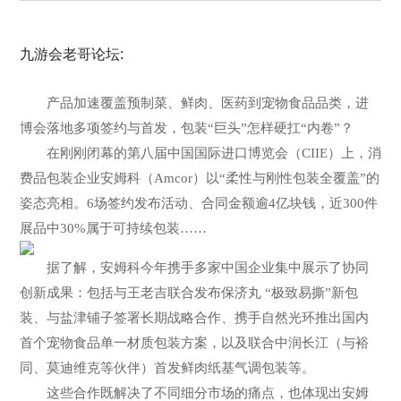
九游会老哥论坛:
产品加速覆盖预制菜、鲜肉、医药到宠物食品品类，进
博会落地多项签约与首发，包装“巨头”怎样硬扛“内卷”？
在刚刚闭幕的第八届中国国际进口博览会（CIIE）上，消
费品包装企业安姆科（Amcor）以“柔性与刚性包装全覆盖”的
姿态亮相。6场签约发布活动、合同金额逾4亿块钱，近300件
展品中30%属于可持续包装……
据了解，安姆科今年携手多家中国企业集中展示了协同
创新成果：包括与王老吉联合发布保济丸 “极致易撕”新包
装、与盐津铺子签署长期战略合作、携手自然光环推出国内
首个宠物食品单一材质包装方案，以及联合中润长江（与裕
同、莫迪维克等伙伴）首发鲜肉纸基气调包装等。
这些合作既解决了不同细分市场的痛点，也体现出安姆