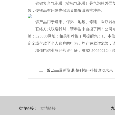
镀铝复合气泡膜（镀铝气泡膜）是气泡膜外面复一
袋，使物品有用隔光保温又能够减震抗冲击。
该产品用于遮阳、保温、地暖、修建、医疗器械
联络方式联络我时，请奉告来自搜了网！公司名：
编：325000网址：相关引荐搜了网提醒您：1
定金或付款至个人账户的行为，均存在欺诈危险，
增值电信业务经营许可证：粤B2-20090212
上一篇:
2nm最新资讯-快科技--科技改动未来
友情链接：
友情链接
九