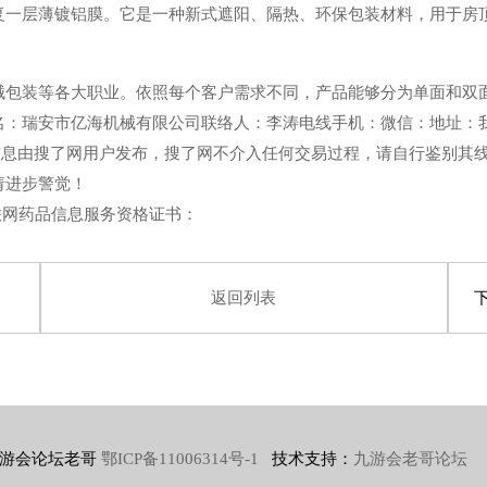
层薄镀铝膜。它是一种新式遮阳、隔热、环保包装材料，用于房顶
包装等各大职业。依照每个客户需求不同，产品能够分为单面和双
瑞安市亿海机械有限公司联络人：李涛电线手机：微信：地址：我国瑞
、本信息由搜了网用户发布，搜了网不介入任何交易过程，请自行鉴别
请进步警觉！
互联网药品信息服务资格证书：
返回列表
游会论坛老哥
鄂ICP备11006314号-1
技术支持：
九游会老哥论坛