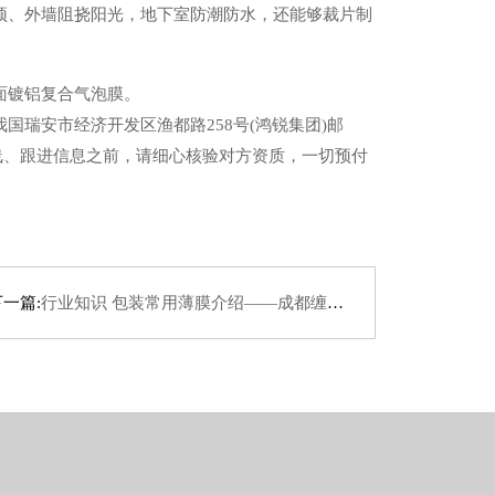
、外墙阻挠阳光，地下室防潮防水，还能够裁片制
面镀铝复合气泡膜。
安市经济开发区渔都路258号(鸿锐集团)邮
其线、跟进信息之前，请细心核验对方资质，一切预付
下一篇:
行业知识 包装常用薄膜介绍——成都缠绕膜