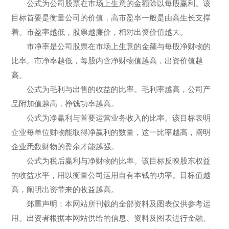
公式为公司股票在市场上生意的金额除以每股赢利。该
目标首要是衡量公司的价值，高市盈率一般是由高生长支撑
着。市盈率越低，股票越廉价，相对出资价值越大。
市净率是公司股票在市场上生意的金额与每股净财物的
比率。市净率越低，每股内含净财物值越高，出资价值越
高。
公式为毛利与出售的收益的比率。毛利率越高，公司产
品附加值越高，挣钱功率越高。
公式为净赢利与首要运营业务收入的比率。该目标表明
企业每单位财物能取得净赢利的数量，这一比率越高，阐明
企业悉数财物的盈余才能越强。
公式为税后赢利与净财物的比率。该目标反映股东权益
的收益水平，用以衡量公司运用自有本钱的功率。目标值越
高，阐明出资带来的收益越高。
郑重声明：本网站所刊载的全部资料及图表仅供参考运
用。出资者根据本网站供给的信息、资料及图表进行金融、